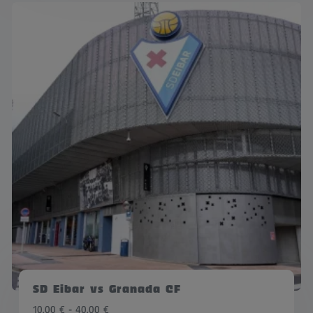
SD Eibar vs Granada CF
Rango
10,00
€
-
40,00
€