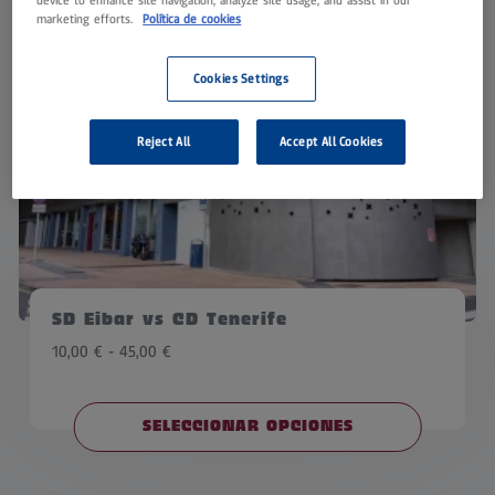
marketing efforts.
Política de cookies
Cookies Settings
Reject All
Accept All Cookies
SD Eibar vs CD Tenerife
Rango
10,00
€
-
45,00
€
de
precios:
desde
SELECCIONAR OPCIONES
10,00 €
hasta
45,00 €